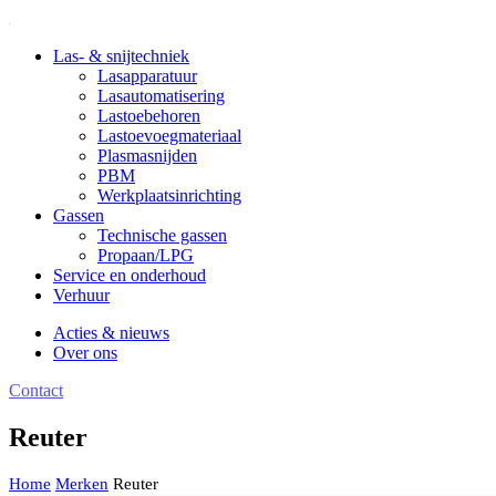
Las- & snijtechniek
Lasapparatuur
Lasautomatisering
Lastoebehoren
Lastoevoegmateriaal
Plasmasnijden
PBM
Werkplaatsinrichting
Gassen
Technische gassen
Propaan/LPG
Service en onderhoud
Verhuur
Acties & nieuws
Over ons
Contact
Reuter
Home
Merken
Reuter